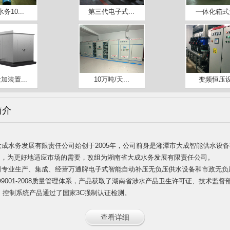
务10...
第三代电子式...
一体化箱式无
加装置...
10万吨/天...
变频恒压
简介
大成水务发展有限责任公司始创于2005年，公司前身是湘潭市大成智能供水设
8月，为更好地适应市场的需要，改组为湖南省大成水务发展有限责任公司。
司专业生产、集成、经营万通牌电子式智能自动补压无负压供水设
备和市政无负
O9001-2008质量管理体系，产品获取了湖南省涉水产品卫生许可证、技术监
。控制系统产品通过了国家3C强制认证检测。
查看详细