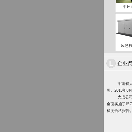
中环水
应急投
L
企业
湖南省
司。2013年
大成公
全面实施了IS
检测合格报告