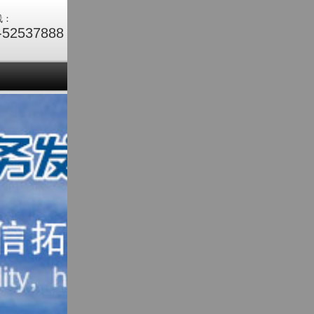
线：
-52537888
们