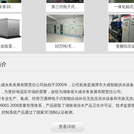
务10...
第三代电子式...
一体化箱式无
加装置...
10万吨/天...
变频恒压
简介
大成水务发展有限责任公司始创于2005年，公司前身是湘潭市大成智能供水设
8月，为更好地适应市场的需要，改组为湖南省大成水务发展有限责任公司。
司专业生产、集成、经营万通牌电子式智能自动补压无负压供水设
备和市政无负
O9001-2008质量管理体系，产品获取了湖南省涉水产品卫生许可证、技术监
。控制系统产品通过了国家3C强制认证检测。
查看详细