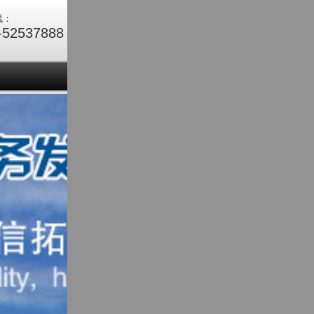
线：
-52537888
们